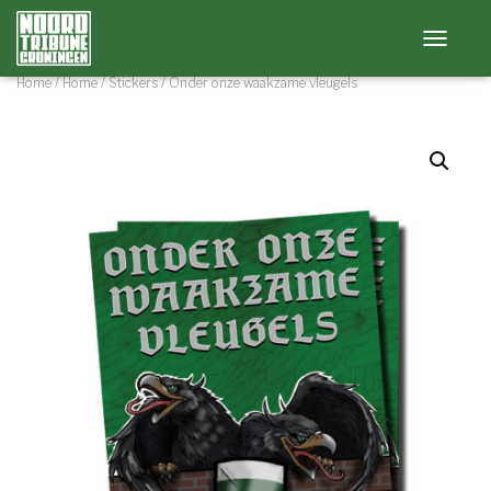
Toggle na
Home
/
Home
/
Stickers
/ Onder onze waakzame vleugels